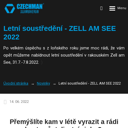
Rozbalení
Vyhledávání
menu
Letní soustředění - ZELL AM SEE
2022
Po velkém úspěchu s z loňského roku jsme moc rádi, že vám
opět můžeme nabídnout letní soustředění v rakouském Zell am
See, 31.7.-7.8.2022.
:)
Úvodní stránka
Novinky
Letní soustředění - ZELL AM SEE 2022
14. 06. 2022
Přemýšlíte kam v létě vyrazit a rádi