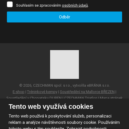
Souhlasím
Souhlasím se zpracováním
osobních údajů
.
se
zpracováním
Odběr
osobních
údajů
.
Formulář
se
nepodařilo
odeslat.
© 2026, CZECHMAN spol. s r.o., vytvořila eBRÁNA s.r.o.
E-shop
|
Tréninkové kempy
|
Soustředění na Mallorce BŘEZEN
|
Soustředění v Chorvatsku DUBEN
|
CZECHMAN Triatlon
|
Mapa stránek
Tento web využívá cookies
VYROBILA
Tento web používá k poskytování služeb, personalizaci
reklam a analýze návštěvnosti soubory cookie. Používáním
tohoto webu s tím souhlasíte.
Zobrazit podrobnosti