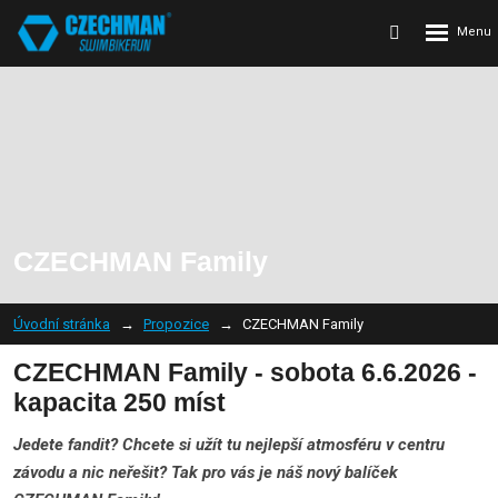
Rozbalení
Vyhledávání
menu
CZECHMAN Family
Úvodní stránka
Propozice
CZECHMAN Family
CZECHMAN Family -
s
obota 6.6.2026 -
kapacita 250 míst
Jedete fandit? Chcete si užít tu nejlepší atmosféru v centru
závodu a nic neřešit? Tak pro vás je náš nový balíček