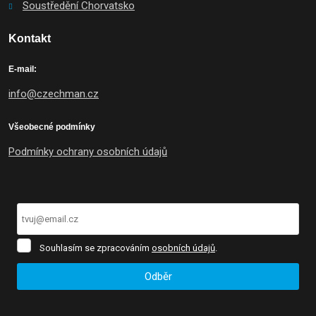
Soustředění Chorvatsko
Kontakt
E-mail:
info@czechman.cz
Všeobecné podmínky
Podmínky ochrany osobních údajů
Souhlasím
Souhlasím se zpracováním
osobních údajů
.
se
zpracováním
Odběr
osobních
údajů
.
Formulář