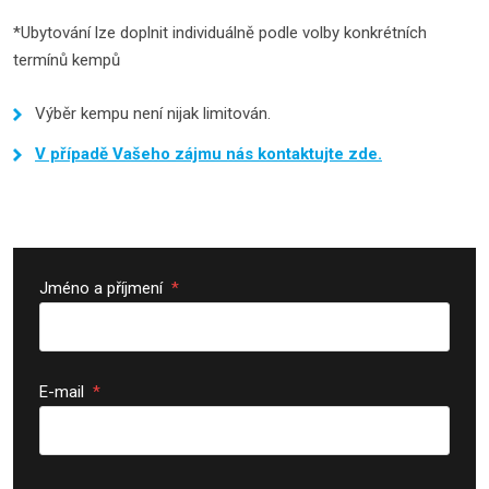
*Ubytování lze doplnit individuálně podle volby konkrétních
termínů kempů
Výběr kempu není nijak limitován.
V případě Vašeho zájmu nás kontaktujte zde.
Jméno a příjmení
*
E-mail
*