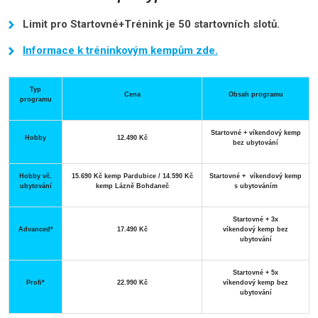
Limit pro Startovné+Trénink je 50 startovních slotů.
Informace k tréninkovým kempům zde.
Typ
Cena
Obsah programu
programu
Startovné + víkendový kemp
Hobby
12.490 Kč
bez ubytování
Hobby vč.
15.690 Kč kemp Pardubice / 14.590 Kč
Startovné + víkendový kemp
ubytování
kemp Lázně Bohdaneč
s ubytováním
Startovné + 3x
Advanced*
17.490 Kč
víkendový kemp bez
ubytování
Startovné + 5x
Profi*
22.990 Kč
víkendový kemp bez
ubytování