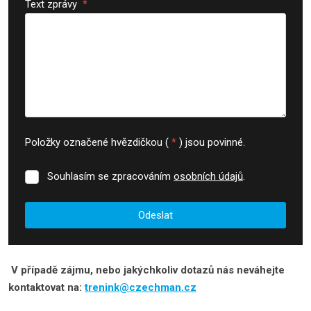
Text zprávy
*
Položky označené hvězdičkou (
*
) jsou povinné.
Souhlasím se zpracováním
osobních údajů
.
Souhlasím
se
zpracováním
Odeslat
osobních
údajů
.
Formulář
se
V případě zájmu, nebo jakýchkoliv dotazů nás neváhejte
nepodařilo
kontaktovat na:
trenink@czechman.cz
odeslat.