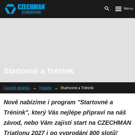
Rozbalení
Vyhledávání
menu
Startovné a Trénink
Úvodní stránka
Trénink
Startovné a Trénink
Nově nabízíme i program "Startovné a
Trénink", který Vás nejlépe připraví na náš
závod, nebo Vám zajistí start na CZECHMAN
Triatlonu 2027 i po vyprodání 800 slotů!