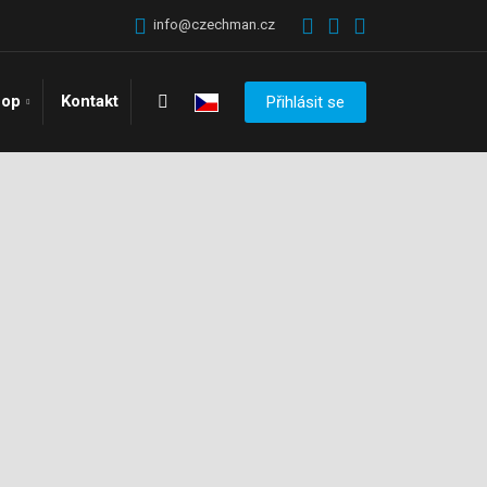
info@czechman.cz
Vyhledávání
hop
Kontakt
Přihlásit se