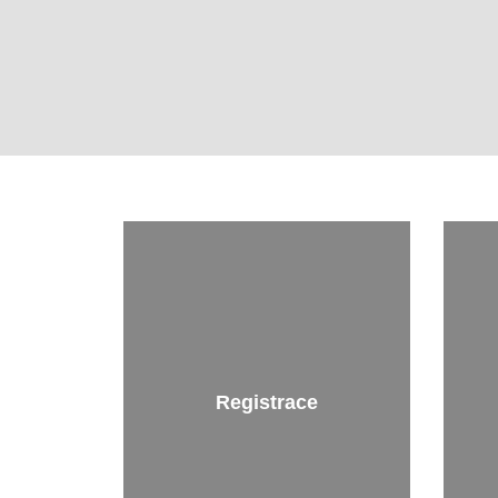
Úvodní
stránka
Registrace