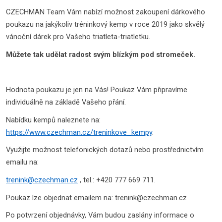
CZECHMAN Team Vám nabízí možnost zakoupení dárkového
poukazu na jakýkoliv tréninkový kemp v roce 2019 jako skvělý
vánoční dárek pro Vašeho triatleta-triatletku.
Můžete tak udělat radost svým blízkým pod stromeček.
Hodnota poukazu je jen na Vás! Poukaz Vám připravíme
individuálně na základě Vašeho přání.
Nabídku kempů naleznete na:
https://www.czechman.cz/treninkove_kempy
.
Využijte možnost telefonických dotazů nebo prostřednictvím
emailu na:
trenink@czechman.cz
, tel.: +420 777 669 711.
Poukaz lze objednat emailem na: trenink@czechman.cz
Po potvrzení objednávky, Vám budou zaslány informace o