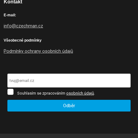
Kontakt
E-mail:
info@czechman.cz
Všeobecné podmínky
Podmínky ochrany osobních údajů
Souhlasím
Souhlasím se zpracováním
osobních údajů
.
se
zpracováním
Odběr
osobních
údajů
.
Formulář
se
nepodařilo