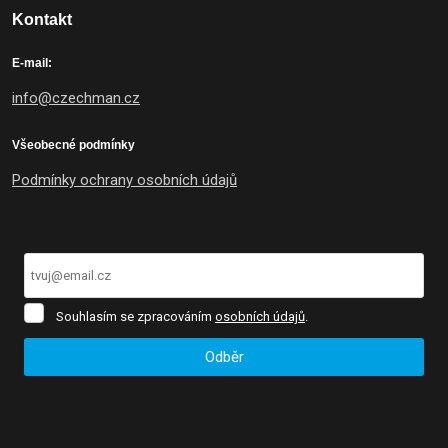
Kontakt
E-mail:
info@czechman.cz
Všeobecné podmínky
Podmínky ochrany osobních údajů
Souhlasím
Souhlasím se zpracováním
osobních údajů
.
se
zpracováním
Odběr
osobních
údajů
.
Formulář
se