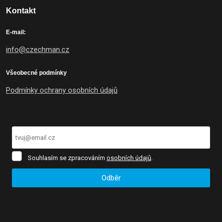
Kontakt
E-mail:
info@czechman.cz
Všeobecné podmínky
Podmínky ochrany osobních údajů
Souhlasím
Souhlasím se zpracováním
osobních údajů
.
se
zpracováním
Odběr
osobních
údajů
.
Formulář
se