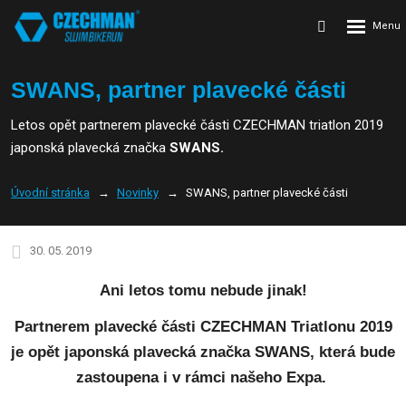
Rozbalení
Vyhledávání
menu
SWANS, partner plavecké části
Letos opět partnerem plavecké části CZECHMAN triatlon 2019
japonská plavecká značka
SWANS.
Úvodní stránka
Novinky
SWANS, partner plavecké části
30. 05. 2019
Ani letos tomu nebude jinak!
Partnerem plavecké části
CZECHMAN Triatlonu 2019
je opět japonská plavecká značka
SWANS
, která bude
zastoupena i v rámci našeho Expa.