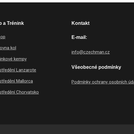
 a Trénink
Kontakt
hop
E-mail:
ovna kol
info@czechman.cz
ninkové kempy
Všeobecné podmínky
tředění Lanzarote
tředění Mallorca
Podmínky ochrany osobních úd
tředění Chorvatsko