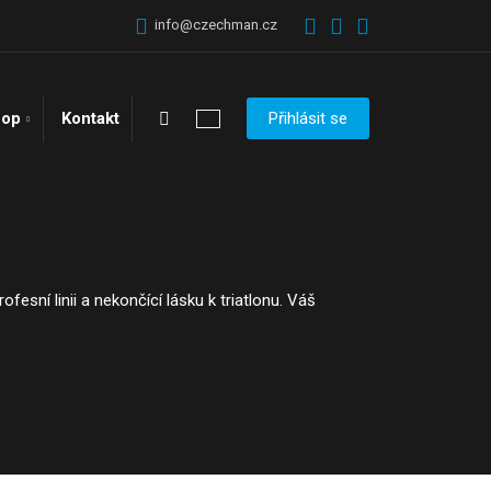
info@czechman.cz
Vyhledávání
hop
Kontakt
Přihlásit se
esní linii a nekončící lásku k triatlonu. Váš