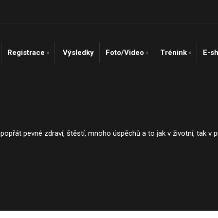
Registrace
Výsledky
Foto/Video
Trénink
E-s
řát pevné zdraví, štěstí, mnoho úspěchů a to jak v životní, tak v prof