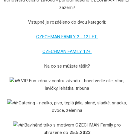
atmosféru celého závodu v pohodlí našeho CZECHMAN FAMILY
zázemí!
Vstupné je rozděleno do dvou kategorií:
CZECHMAN FAMILY 2 - 12 LET
CZECHMAN FAMILY 12+
Na co se můžete těšit?
VIP Fun zóna v centru závodu - hned vedle cíle, stan,
lavičky, lehátka, tribuna
Catering - nealko, pivo, teplá jídla, slané, sladké, snacks,
ovoce, zelenina
Bavlněné triko s motivem CZECHMAN Family pro
uhrazené do
25.5.2023