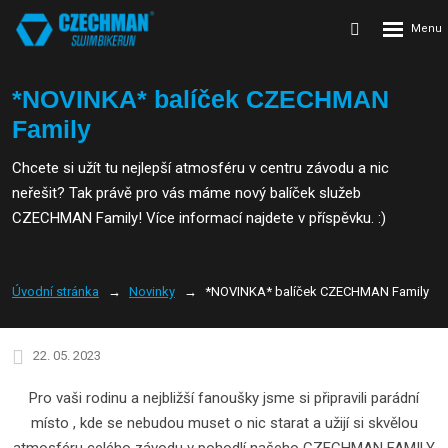
Rozbalení
Vyhledávání
menu
*NOVINKA* balíček CZECHMAN
Family
Chcete si užít tu nejlepší atmosféru v centru závodu a nic
neřešit? Tak právě pro vás máme nový balíček služeb
CZECHMAN Family! Více informací najdete v příspěvku. :)
Úvodní stránka
Novinky
*NOVINKA* balíček CZECHMAN Family
22. 05. 2023
Pro vaši rodinu a nejbližší fanoušky jsme si připravili parádní
místo , kde se nebudou muset o nic starat a užijí si skvělou