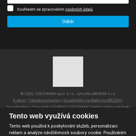
Souhlasím
Souhlasím se zpracováním
osobních údajů
.
se
zpracováním
Odběr
osobních
údajů
.
Formulář
se
nepodařilo
odeslat.
© 2026, CZECHMAN spol. s r.o., vytvořila eBRÁNA s.r.o.
E-shop
|
Tréninkové kempy
|
Soustředění na Mallorce BŘEZEN
|
Soustředění v Chorvatsku DUBEN
|
CZECHMAN Triatlon
|
Mapa stránek
Tento web využívá cookies
VYROBILA
Tento web používá k poskytování služeb, personalizaci
reklam a analýze návštěvnosti soubory cookie. Používáním