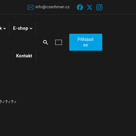
info@czechman.cz
k
E-shop
Přihlásit
Vyhledávání
se
Kontakt
️?‍♂️?‍♂️