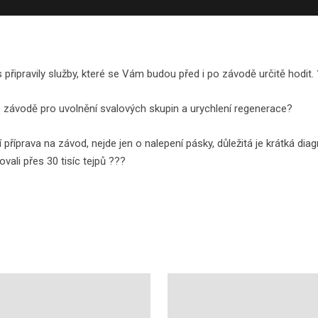
pravily služby, které se Vám budou před i po závodě určitě hodit. ?‍♂
 závodě pro uvolnění svalových skupin a urychlení regenerace?
příprava na závod, nejde jen o nalepení pásky, důležitá je krátká dia
ali přes 30 tisíc tejpů ???