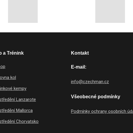
 a Trénink
Kontakt
hop
E-mail:
ovna kol
info@czechman.cz
ninkové kempy
Všeobecné podmínky
tředění Lanzarote
tředění Mallorca
Podmínky ochrany osobních úd
tředění Chorvatsko