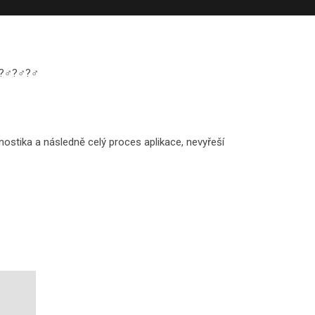
️?‍♂️?‍♂️
gnostika a následně celý proces aplikace, nevyřeší