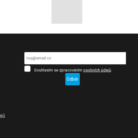
Souhlasím
Souhlasím se zpracováním
osobních údajů
.
se
Odběr
zpracováním
osobních
Formulář
údajů
.
se
nepodařilo
ajů
odeslat.