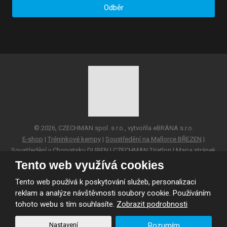
zpracováním
Odběr
osobních
údajů
.
Formulář
se
nepodařilo
odeslat.
© 2026, CZECHMAN spol. s r.o., vytvořila eBRÁNA s.r.o.
E-shop
|
Tréninkové kempy
|
Soustředění na Mallorce BŘEZEN
|
Soustředění v Chorvatsku DUBEN
|
CZECHMAN Triatlon
|
Mapa stránek
Tento web využívá cookies
VYROBILA
Tento web používá k poskytování služeb, personalizaci
reklam a analýze návštěvnosti soubory cookie. Používáním
tohoto webu s tím souhlasíte.
Zobrazit podrobnosti
Tento web je chráněn pomocí Google ReCAPTCHA a platí pro něj
zásady ochrany osobních údajů
a
smluvní podmínky
Nastavení
Rozumím
společnosti Google.