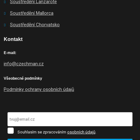
Soustředění Lanzarote
Soustředění Mallorca
Soustředění Chorvatsko
Kontakt
E-mail:
info@czechman.cz
Všeobecné podmínky
Podmínky ochrany osobních údajů
Souhlasím
Souhlasím se zpracováním
osobních údajů
.
se