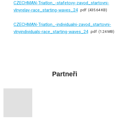
CZECHMAN-Triatlon_-stafetovy-zavod_startovni-
vlnyrelay-race_starting-waves_24
pdf
435.64 KB
CZECHMAN-Triatlon_-individualni-zavod_startovni-
vlnyindividuals-race_starting-waves_24
pdf
1.24 MB
Partneři