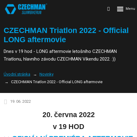
Rozbalení
Vyhledávání
menu
CZECHMAN Triatlon 2022 - Official
LONG aftermovie
Dnes v 19 hod - LONG aftermovie letošního CZECHMAN
Triatlonu, hlavního závodu CZECHMAN Víkendu 2022. :))
Úvodní stránka
Novinky
CZECHMAN Triatlon 2022 - Official LONG aftermovie
19. 06. 2022
20. června 2022
v 19 HOD