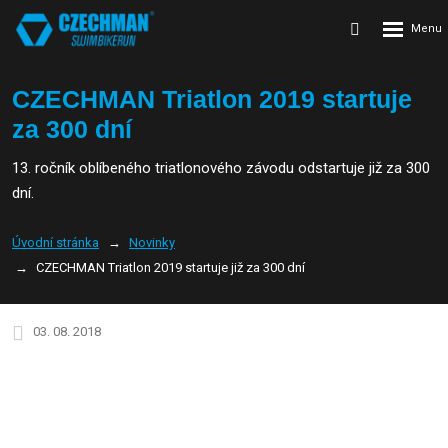
Rozbalení
Vyhledávání
menu
CZECHMAN Triatlon 2019 startuje
za 300 dní
13. ročník oblíbeného triatlonového závodu odstartuje již za 300
dní.
Úvodní stránka
Novinky
CZECHMAN Triatlon 2019 startuje již za 300 dní
03. 08. 2018