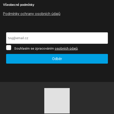
Všeobecné podmínky
Podmínky ochrany osobních údajů
Souhlasím
Souhlasím se zpracováním
osobních údajů
.
se
zpracováním
Odběr
osobních
údajů
.
Formulář
se
nepodařilo
odeslat.