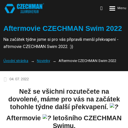
Rozbalení
Vyhledávání
menu
Aftermovie CZECHMAN Swim 2022
Na začátek týdne jsme si pro vás připravili menší překvapení -
aftrmovie CZECHMAN Swim 2022. :))
Úvodní stránka
Novinky
Aftermovie CZECHMAN Swim 2022
04. 07. 2022
Než se všichni rozutečete na
dovolené, máme pro vás na začátek
tohohle týdne další překvapení.
Aftermovie
letošního CZECHMAN
Swimu.