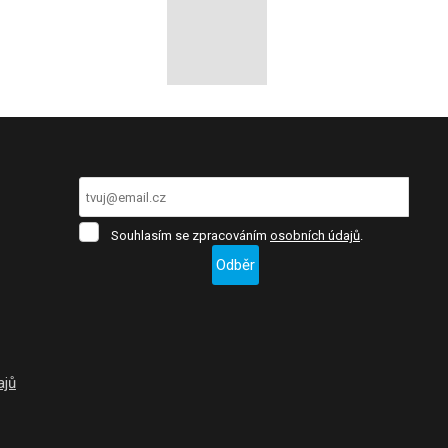
Souhlasím
Souhlasím se zpracováním
osobních údajů
.
se
Odběr
zpracováním
osobních
Formulář
údajů
.
se
nepodařilo
ajů
odeslat.