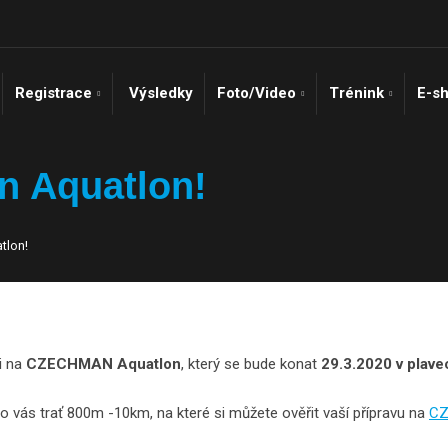
Registrace
Výsledky
Foto/Video
Trénink
E-s
n Aquatlon!
tlon!
i na
CZECHMAN Aquatlon
, který se bude konat
29.3.2020 v plav
o vás trať 800m -10km, na které si můžete ověřit vaší přípravu na
CZ