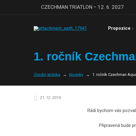
CZECHMAN TRIATLON – 12. 6. 2027
Propozice
1. ročník Czechma
Úvodní stránka
Novinky
1. ročník Czechman Aqua
21. 12. 2019
Rádi bychom vás pozval
Připravená bude pr