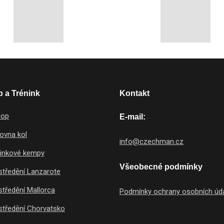
 a Trénink
Kontakt
hop
E-mail:
ovna kol
info@czechman.cz
ninkové kempy
Všeobecné podmínky
tředění Lanzarote
tředění Mallorca
Podmínky ochrany osobních úd
tředění Chorvatsko